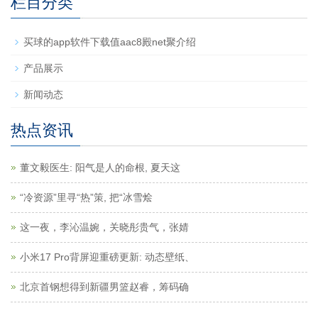
栏目分类
买球的app软件下载值aac8殿net聚介绍
产品展示
新闻动态
热点资讯
董文毅医生: 阳气是人的命根, 夏天这
“冷资源”里寻“热”策, 把“冰雪烩
这一夜，李沁温婉，关晓彤贵气，张婧
小米17 Pro背屏迎重磅更新: 动态壁纸、
北京首钢想得到新疆男篮赵睿，筹码确