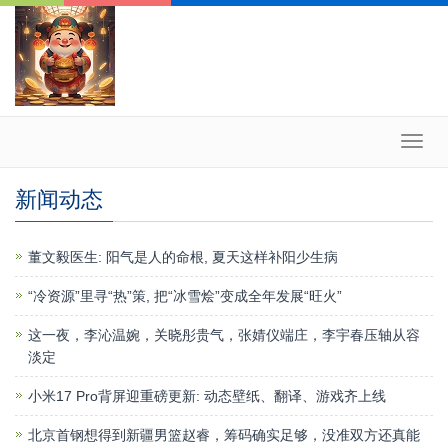
Toggl
navig
新闻动态
董文毅医生: 阳气是人的命根, 夏天这样补阳少生病
“冷资源”里寻“热”策, 把“冰雪烩”变成全年发展“旺火”
这一夜，李沁温婉，关晓彤贵气，张婧仪端庄，李宇春压轴从容
淡定
小米17 Pro背屏迎重磅更新: 动态壁纸、翻译、游戏齐上线
北京首钢想得到新疆男篮赵睿，筹码确实足够，没准双方还真能